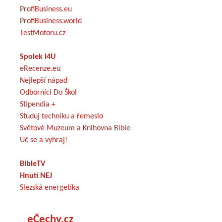
ProfiBusiness.eu
ProfiBusiness.world
TestMotoru.cz
Spolek I4U
eRecenze.eu
Nejlepší nápad
Odborníci Do Škol
Stipendia +
Studuj techniku a řemeslo
Světové Muzeum a Knihovna Bible
Uč se a vyhraj!
BibleTV
Hnutí NEJ
Slezská energetika
eČechy.cz