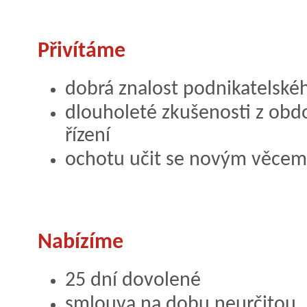
Přivítáme
dobrá znalost podnikatelské
dlouholeté zkušenosti z ob
řízení
ochotu učit se novým věcem
Nabízíme
25 dní dovolené
smlouva na dobu neurčitou