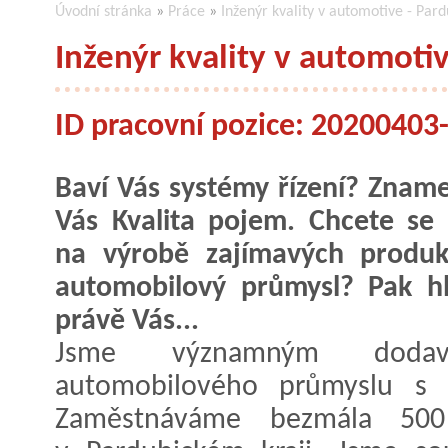
Úvodní stránka
»
Práce
»
Inženýr kvality v automotive - Pard
Inženýr kvality v automotiv
ID pracovní pozice: 2020040
Baví Vás systémy řízení? Znam
Vás Kvalita pojem. Chcete se 
na výrobě zajímavých produk
automobilový průmysl? Pak h
právě Vás...
Jsme významným dodava
automobilového průmyslu s v
Zaměstnáváme bezmála 500