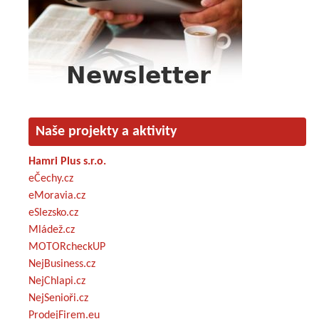
Naše projekty a aktivity
Hamri Plus s.r.o.
eČechy.cz
eMoravia.cz
eSlezsko.cz
Mládež.cz
MOTORcheckUP
NejBusiness.cz
NejChlapi.cz
NejSenioři.cz
ProdejFirem.eu