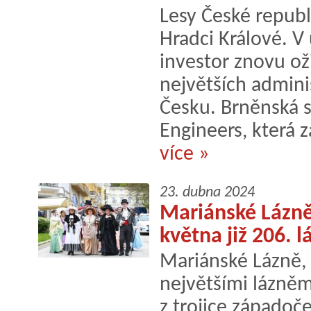
Lesy České republi
Hradci Králové. V
investor znovu oži
největších admini
Česku. Brněnská s
Engineers, která za
více »
23. dubna 2024
Mariánské Lázně 
května již 206. 
Mariánské Lázně,
největšími lázněm
z trojice západoč