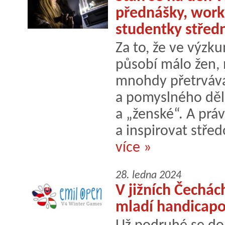
přednášky, work
studentky středn
Za to, že ve výzk
působí málo žen, 
mnohdy přetrváva
a pomyslného děl
a „ženské“. A prá
a inspirovat střed
více »
28. ledna 2024
V jižních Čechác
mladí handicapo