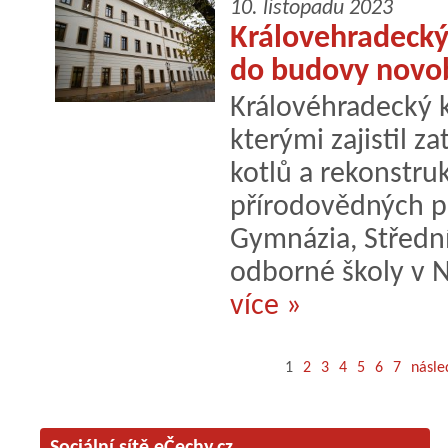
10. listopadu 2023
Královehradecký 
do budovy novo
Královéhradecký kr
kterými zajistil 
kotlů a rekonstru
přírodovědných p
Gymnázia, Střední
odborné školy v 
více »
1
2
3
4
5
6
7
násled
Sociální sítě eČechy.cz