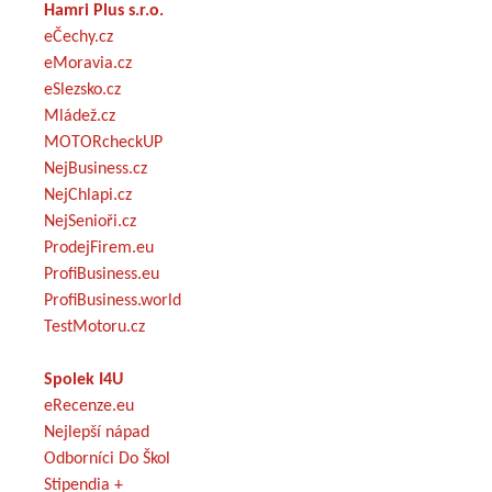
Hamri Plus s.r.o.
eČechy.cz
eMoravia.cz
eSlezsko.cz
Mládež.cz
MOTORcheckUP
NejBusiness.cz
NejChlapi.cz
NejSenioři.cz
ProdejFirem.eu
ProfiBusiness.eu
ProfiBusiness.world
TestMotoru.cz
Spolek I4U
eRecenze.eu
Nejlepší nápad
Odborníci Do Škol
Stipendia +