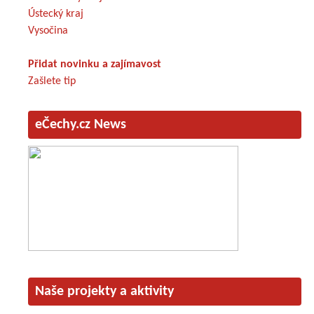
Ústecký kraj
Vysočina
Přidat novinku a zajímavost
Zašlete tip
eČechy.cz News
Naše projekty a aktivity