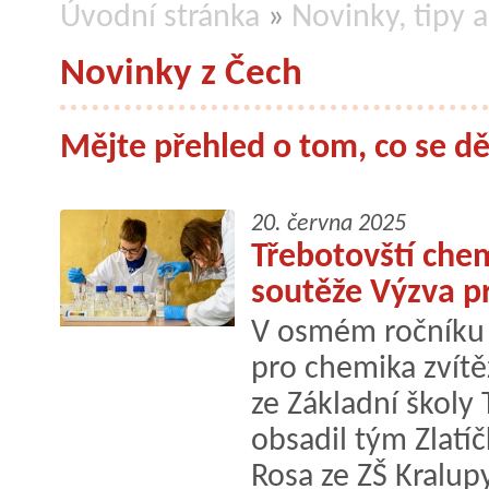
Úvodní stránka
»
Novinky, tipy a
Novinky z Čech
Mějte přehled o tom, co se dě
20. června 2025
Třebotovští chem
soutěže Výzva p
V osmém ročníku 
pro chemika zvítě
ze Základní školy
obsadil tým Zlatí
Rosa ze ZŠ Kralup