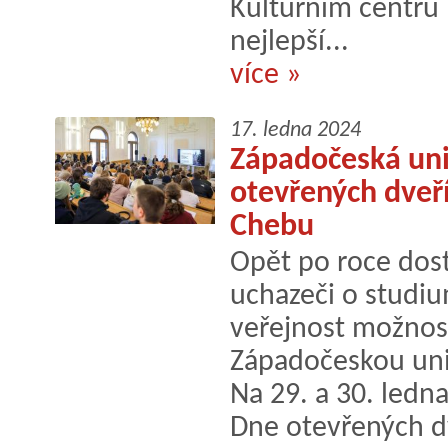
Kulturním centru 
nejlepší...
více »
17. ledna 2024
Západočeská uni
otevřených dveří
Chebu
Opět po roce dos
uchazeči o studiu
veřejnost možnost
Západočeskou univ
Na 29. a 30. ledna
Dne otevřených dv