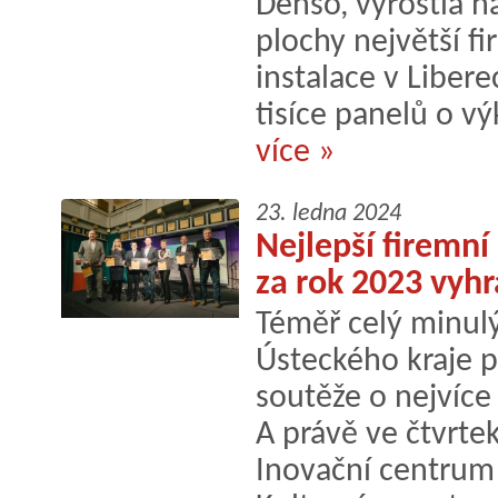
Denso, vyrostla n
plochy největší f
instalace v Libere
tisíce panelů o v
více »
23. ledna 2024
Nejlepší firemní
za rok 2023 vyhr
Téměř celý minulý
Ústeckého kraje p
soutěže o nejvíce
A právě ve čtvrte
Inovační centrum