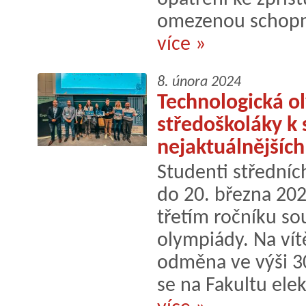
omezenou schopno
více »
8. února 2024
Technologická o
středoškoláky k 
nejaktuálnějšíc
Studenti středníc
do 20. března 2024
třetím ročníku so
olympiády. Na vít
odměna ve výši 30
se na Fakultu ele