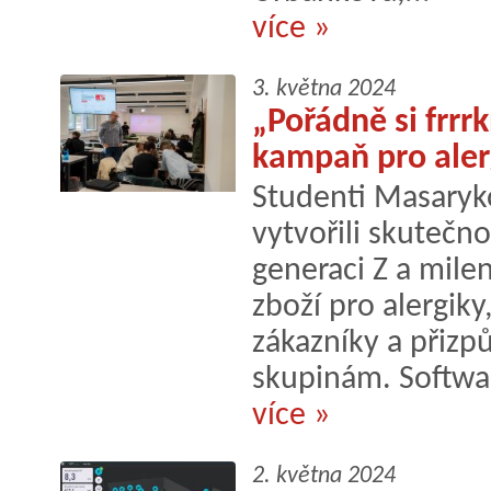
více »
3. května 2024
„Pořádně si frrrk
kampaň pro aler
Studenti Masaryk
vytvořili skuteč
generaci Z a mile
zboží pro alergik
zákazníky a přiz
skupinám. Software
více »
2. května 2024