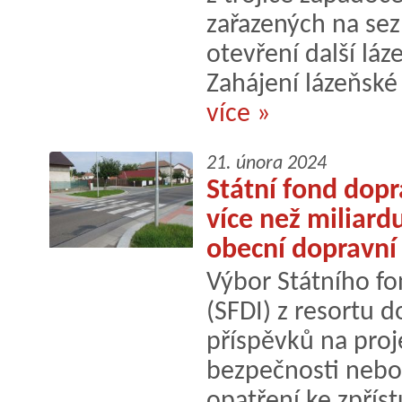
zařazených na se
otevření další láz
Zahájení lázeňské 
více »
21. února 2024
Státní fond dopra
více než miliard
obecní dopravní
Výbor Státního fo
(SFDI) z resortu d
příspěvků na proj
bezpečnosti nebo
opatření ke zpří