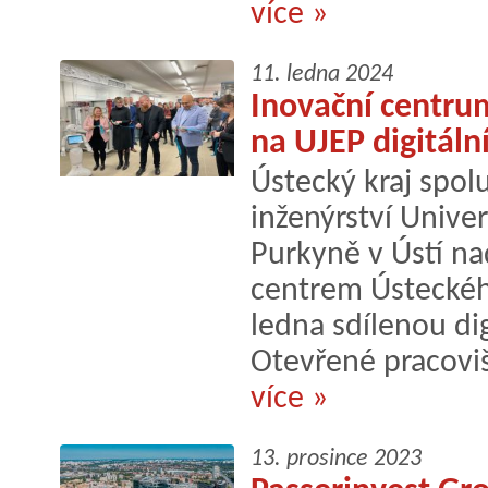
více »
11. ledna 2024
Inovační centrum
na UJEP digitáln
Ústecký kraj spolu
inženýrství Univer
Purkyně v Ústí n
centrem Ústeckého
ledna sdílenou dig
Otevřené pracovišt
více »
13. prosince 2023