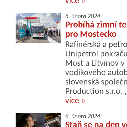
více »
8. února 2024
Probíhá zimní t
pro Mostecko
Rafinérská a pet
Unipetrol pokraču
Most a Litvínov v 
vodíkového autob
slovenská společ
Production s.r.o.
více »
6. února 2024
Staň se na den 