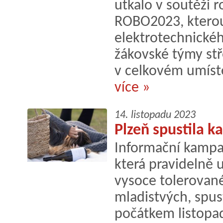
utkalo v soutěži 
ROBO2023, kterou
elektrotechnické
žákovské týmy stř
v celkovém umístě
více »
14. listopadu 2023
Plzeň spustila 
Informační kampa
která pravidelně 
vysoce tolerované 
mladistvých, spust
počátkem listopa