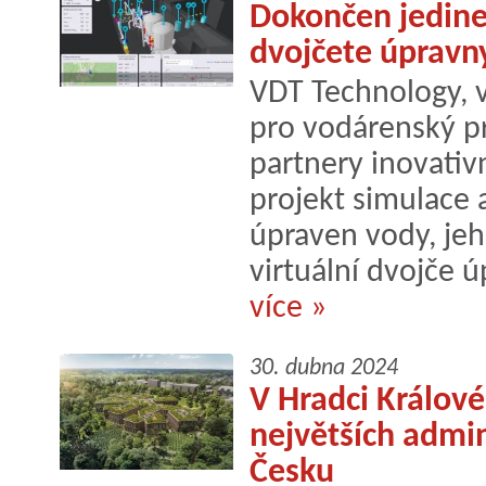
Dokončen jedineč
dvojčete úpravn
VDT Technology, vý
pro vodárenský pr
partnery inovati
projekt simulace 
úpraven vody, jeh
virtuální dvojče ú
více »
30. dubna 2024
V Hradci Králové
největších admin
Česku