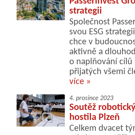
Passerinvest Gr
strategii
Společnost Passer
svou ESG strategii
chce v budoucnos
aktivně a dlouho
o naplňování cílů
přijatých všemi č
více »
4. prosince 2023
Soutěž robotick
hostila Plzeň
Celkem dvacet tým