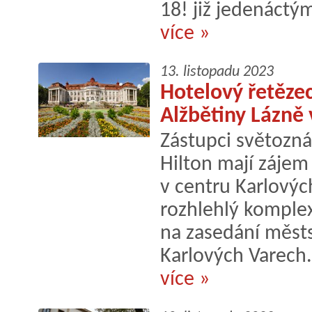
18! již jedenáctý
více »
13. listopadu 2023
Hotelový řetězec
Alžbětiny Lázně 
Zástupci světozn
Hilton mají zájem
v centru Karlový
rozhlehlý komplex
na zasedání městs
Karlových Varech.
více »