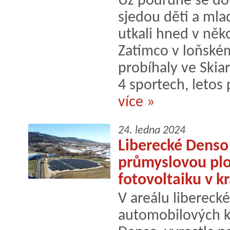
Už podruhé se do
sjedou děti a mla
utkali hned v něk
Zatímco v loňské
probíhaly ve Skiar
4 sportech, letos 
více »
24. ledna 2024
Liberecké Denso
průmyslovou ploc
fotovoltaiku v kr
V areálu liberec
automobilových 