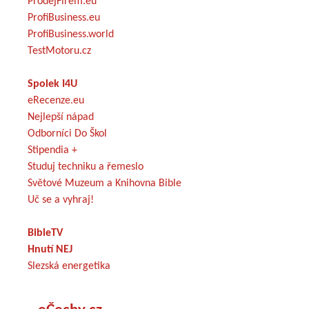
ProdejFirem.eu
ProfiBusiness.eu
ProfiBusiness.world
TestMotoru.cz
Spolek I4U
eRecenze.eu
Nejlepší nápad
Odborníci Do Škol
Stipendia +
Studuj techniku a řemeslo
Světové Muzeum a Knihovna Bible
Uč se a vyhraj!
BibleTV
Hnutí NEJ
Slezská energetika