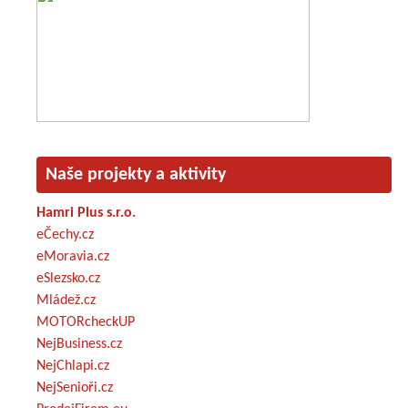
Naše projekty a aktivity
Hamri Plus s.r.o.
eČechy.cz
eMoravia.cz
eSlezsko.cz
Mládež.cz
MOTORcheckUP
NejBusiness.cz
NejChlapi.cz
NejSenioři.cz