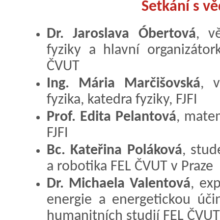
Setkání s v
Dr. Jaroslava Óbertová
, v
fyziky a hlavní organizátor
ČVUT
Ing. Mária Marčišovská
, 
fyzika, katedra fyziky, FJFI
Prof. Edita Pelantová
, mate
FJFI
Bc. Kateřina Poláková
, stu
a robotika FEL ČVUT v Praze
Dr. Michaela Valentová
, ex
energie a energetickou úči
humanitních studií FEL ČVUT