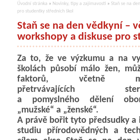
Úvodní stránka
»
Novinky, tipy a zajímavosti
»
Staň se na de
pro studentky středních škol
Staň se na den vědkyní – 
workshopy a diskuse pro s
Za to, že ve výzkumu a na v
školách působí málo žen, mů
faktorů, včetně mn
přetrvávajících stere
a pomyslného dělení ob
„mužské“ a „ženské“.
A právě bořit tyto předsudky a 
studiu přírodovědných a tec