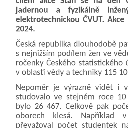
cílem akce Staň se na den v
jadernou a fyzikálně inže
elektrotechnickou ČVUT. Akce
2024.
Česká republika dlouhodobě pa
s nejnižším podílem žen ve vědě
ročenky Českého statistického 
v oblasti vědy a techniky 115 1
Nepoměr je výrazně vidět i v
studovalo ve stejném roce 10
bylo 26 467. Celkově pak poče
oborech klesá. Například v
převažoval počet studentek n