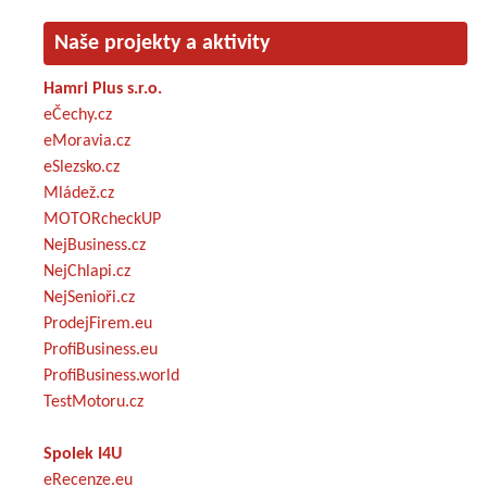
Naše projekty a aktivity
Hamri Plus s.r.o.
eČechy.cz
eMoravia.cz
eSlezsko.cz
Mládež.cz
MOTORcheckUP
NejBusiness.cz
NejChlapi.cz
NejSenioři.cz
ProdejFirem.eu
ProfiBusiness.eu
ProfiBusiness.world
TestMotoru.cz
Spolek I4U
eRecenze.eu