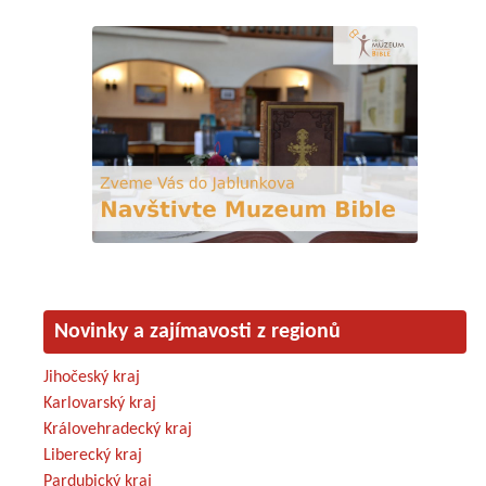
Novinky a zajímavosti z regionů
Jihočeský kraj
Karlovarský kraj
Královehradecký kraj
Liberecký kraj
Pardubický kraj