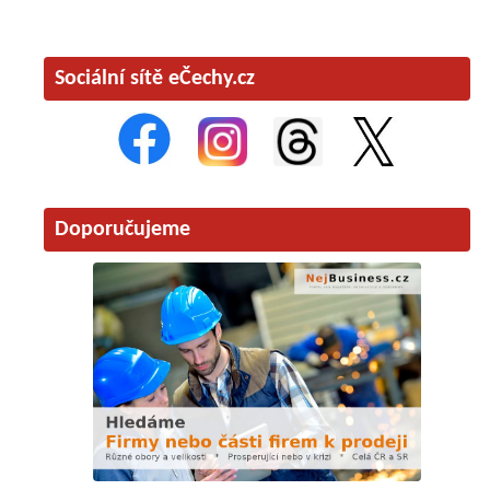
Sociální sítě eČechy.cz
Doporučujeme