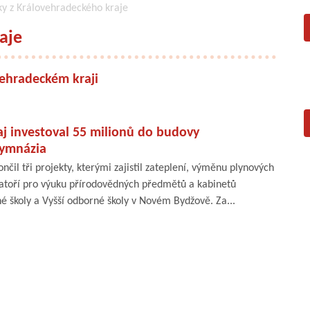
ky z Královehradeckého kraje
aje
vehradeckém kraji
j investoval 55 milionů do budovy
ymnázia
nčil tři projekty, kterými zajistil zateplení, výměnu plynových
oratoří pro výuku přírodovědných předmětů a kabinetů
é školy a Vyšší odborné školy v Novém Bydžově. Za...