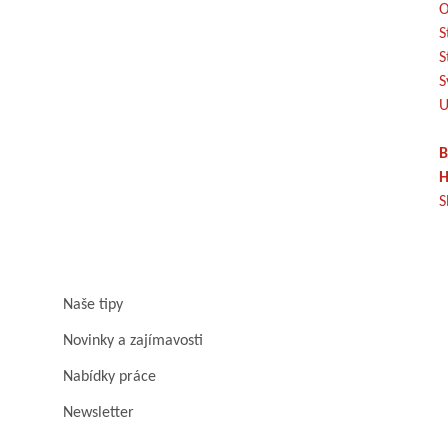
O
S
S
S
U
B
H
S
Naše tipy
Novinky a zajímavosti
Nabídky práce
Newsletter