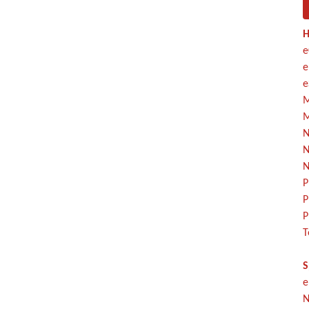
H
e
e
e
M
M
N
N
N
P
P
P
T
S
e
N