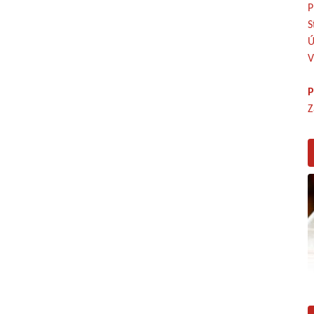
P
S
Ú
V
P
Z