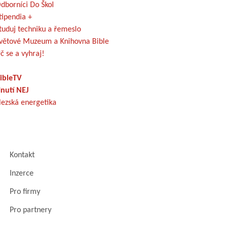
dborníci Do Škol
tipendia +
tuduj techniku a řemeslo
větové Muzeum a Knihovna Bible
č se a vyhraj!
ibleTV
nutí NEJ
lezská energetika
Kontakt
Inzerce
Pro firmy
Pro partnery