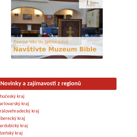
Novinky a zajímavosti z regionů
ihočeský kraj
arlovarský kraj
rálovehradecký kraj
iberecký kraj
ardubický kraj
lzeňský kraj