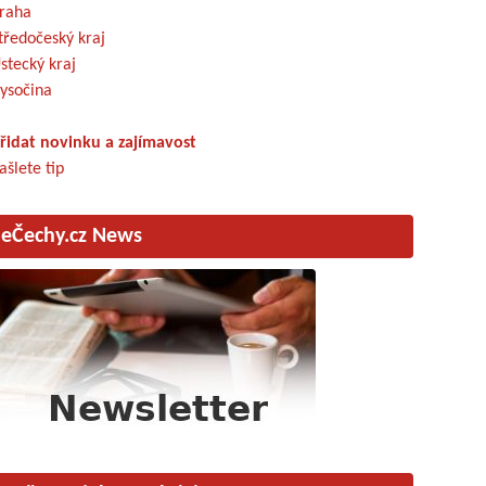
raha
tředočeský kraj
stecký kraj
ysočina
řidat novinku a zajímavost
ašlete tip
eČechy.cz News