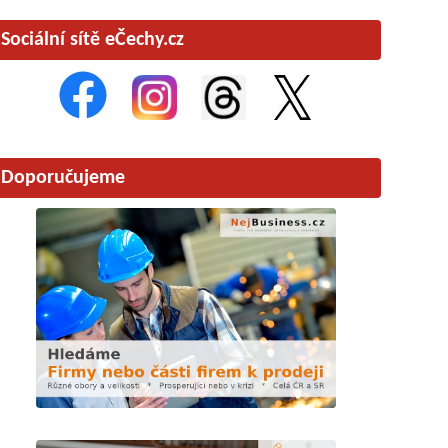
Sociální sítě eČechy.cz
Doporučujeme