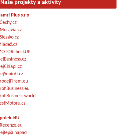
Naše projekty a aktivity
amri Plus s.r.o.
Čechy.cz
Moravia.cz
Slezsko.cz
ládež.cz
OTORcheckUP
ejBusiness.cz
ejChlapi.cz
ejSenioři.cz
rodejFirem.eu
rofiBusiness.eu
rofiBusiness.world
estMotoru.cz
polek I4U
Recenze.eu
ejlepší nápad