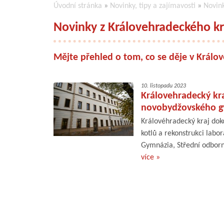
Úvodní stránka
»
Novinky, tipy a zajímavosti
»
Novin
Novinky z Královehradeckého kr
Mějte přehled o tom, co se děje v Králo
10. listopadu 2023
Královehradecký kra
novobydžovského g
Královéhradecký kraj doko
kotlů a rekonstrukci lab
Gymnázia, Střední odborn
více »