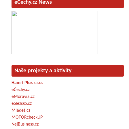
eČechy.cz News
Naše projekty a aktivity
Hamri Plus s.r.o.
eČechy.cz
eMoravia.cz
eSlezsko.cz
Mládež.cz
MOTORcheckUP
NejBusiness.cz