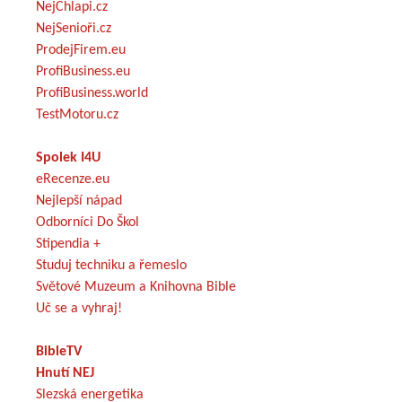
NejChlapi.cz
NejSenioři.cz
ProdejFirem.eu
ProfiBusiness.eu
ProfiBusiness.world
TestMotoru.cz
Spolek I4U
eRecenze.eu
Nejlepší nápad
Odborníci Do Škol
Stipendia +
Studuj techniku a řemeslo
Světové Muzeum a Knihovna Bible
Uč se a vyhraj!
BibleTV
Hnutí NEJ
Slezská energetika