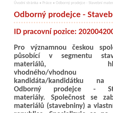
Úvodní stránka
»
Práce
»
Odborný prodejce - Stavební materi
Odborný prodejce - Stavebn
ID pracovní pozice: 20200420
Pro významnou českou spole
působící v segmentu stav
materiálů, hle
vhodného/vhodnou
kandidáta/kandidátku na 
Odborný prodejce - Sta
materiály. Společnost se za
materiálů (stavebniny) a vlastn