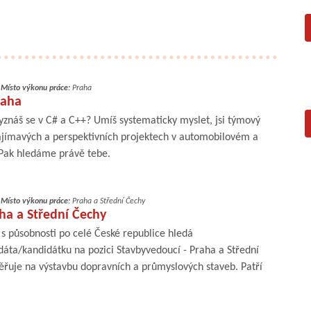
,
Místo výkonu práce:
Praha
raha
yznáš se v C# a C++? Umíš systematicky myslet, jsi týmový
zajímavých a perspektivních projektech v automobilovém a
Pak hledáme právě tebe.
,
Místo výkonu práce:
Praha a Střední Čechy
ha a Střední Čechy
s působnosti po celé České republice hledá
ta/kandidátku na pozici Stavbyvedoucí - Praha a Střední
ěřuje na výstavbu dopravních a průmyslových staveb. Patří