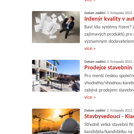
Datum zadání:
3. listopadu 2023,
Inženýr kvality v a
Baví Vás systémy řízení?
zajímavých produktů pro 
významným dodavatelem au
více »
Datum zadání:
3. listopadu 2023,
Prodejce stavebnin 
Pro menší českou společn
vhodného/vhodnou kandidá
zabývá prodejem stavebníc
více »
Datum zadání:
2. listopadu 2023,
Stavbyvedoucí - Kl
Středně velká stavební f
kandidáta/kandidátku na 