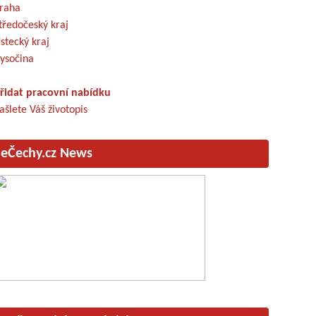
raha
tředočeský kraj
stecký kraj
ysočina
řidat pracovní nabídku
ašlete Váš životopis
eČechy.cz News