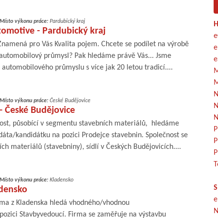
Místo výkonu práce:
Pardubický kraj
H
utomotive - Pardubický kraj
e
 Znamená pro Vás Kvalita pojem. Chcete se podílet na výrobě
e
automobilový průmysl? Pak hledáme právě Vás... Jsme
e
tomobilového průmyslu s více jak 20 letou tradicí....
M
M
N
Místo výkonu práce:
České Budějovice
N
- České Budějovice
N
ost, působící v segmentu stavebních materiálů, hledáme
P
ta/kandidátku na pozici Prodejce stavebnin. Společnost se
P
h materiálů (stavebniny), sídlí v Českých Budějovicích....
P
T
Místo výkonu práce:
Kladensko
S
adensko
e
irma z Kladenska hledá vhodného/vhodnou
N
pozici Stavbyvedoucí. Firma se zaměřuje na výstavbu