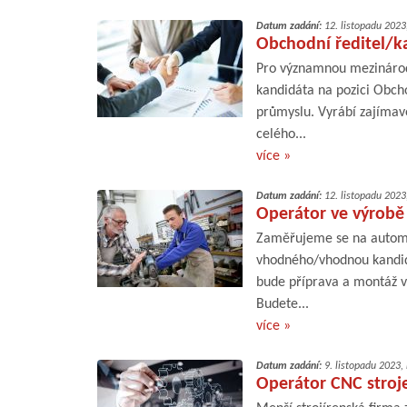
Datum zadání:
12. listopadu 2023
Obchodní ředitel/ka
Pro významnou mezinárod
kandidáta na pozici Obcho
průmyslu. Vyrábí zajímav
celého...
více »
Datum zadání:
12. listopadu 2023
Operátor ve výrobě
Zaměřujeme se na automo
vhodného/vhodnou kandid
bude příprava a montáž v
Budete...
více »
Datum zadání:
9. listopadu 2023,
Operátor CNC stroje