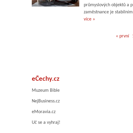
průmyslových objektů a p
zaměstnance je stabilním.
více »
« první
eČechy.cz
Muzeum Bible
NejBusiness.cz
eMoravia.cz
Uč se a vyhraj!