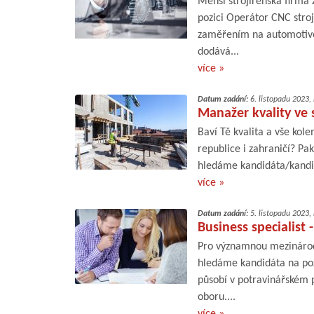
Menší strojírenská firma
pozici Operátor CNC stro
zaměřením na automotive,
dodává...
více »
Datum zadání:
6. listopadu 2023,
Manažer kvality ve 
Baví Tě kvalita a vše kol
republice i zahraničí? P
hledáme kandidáta/kandidá
více »
Datum zadání:
5. listopadu 2023,
Business specialist 
Pro významnou mezinárod
hledáme kandidáta na pozi
působí v potravinářském 
oboru....
více »