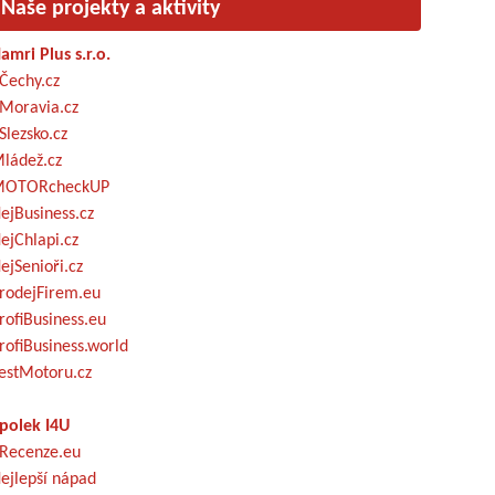
Naše projekty a aktivity
amri Plus s.r.o.
Čechy.cz
Moravia.cz
Slezsko.cz
ládež.cz
OTORcheckUP
ejBusiness.cz
ejChlapi.cz
ejSenioři.cz
rodejFirem.eu
rofiBusiness.eu
rofiBusiness.world
estMotoru.cz
polek I4U
Recenze.eu
ejlepší nápad