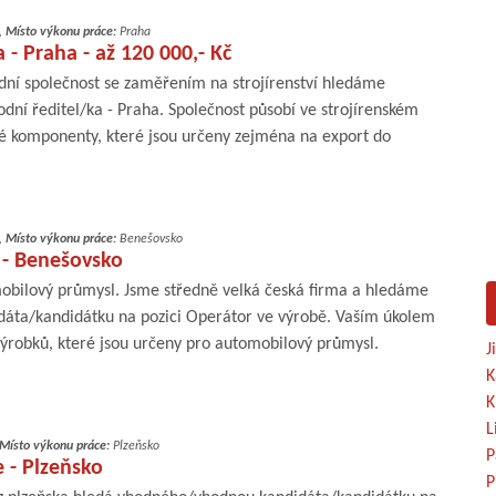
,
Místo výkonu práce:
Praha
 - Praha - až 120 000,- Kč
ní společnost se zaměřením na strojírenství hledáme
dní ředitel/ka - Praha. Společnost působí ve strojírenském
é komponenty, které jsou určeny zejména na export do
,
Místo výkonu práce:
Benešovsko
 - Benešovsko
bilový průmysl. Jsme středně velká česká firma a hledáme
áta/kandidátku na pozici Operátor ve výrobě. Vaším úkolem
ýrobků, které jsou určeny pro automobilový průmysl.
J
K
K
L
Místo výkonu práce:
Plzeňsko
P
 - Plzeňsko
P