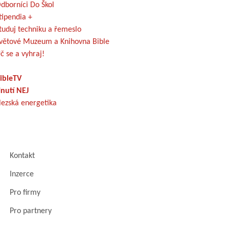
dborníci Do Škol
tipendia +
tuduj techniku a řemeslo
větové Muzeum a Knihovna Bible
č se a vyhraj!
ibleTV
nutí NEJ
lezská energetika
Kontakt
Inzerce
Pro firmy
Pro partnery