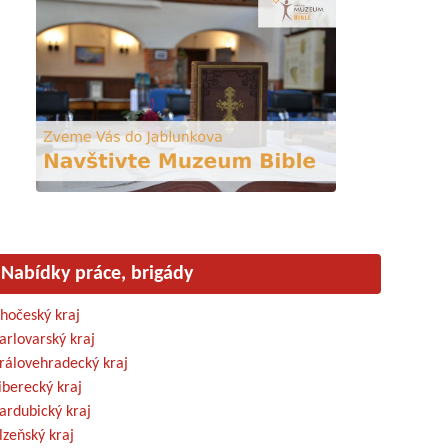
Nabídky práce, brigády
ihočeský kraj
arlovarský kraj
rálovehradecký kraj
iberecký kraj
ardubický kraj
lzeňský kraj