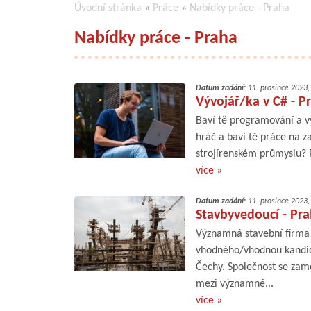
Úvodní stránka
»
Práce
»
Nabídky práce - Praha
Nabídky práce - Praha
Datum zadání:
11. prosince 2023
Vývojář/ka v C# - P
Baví tě programování a v
hráč a baví tě práce na 
strojírenském průmyslu? 
více »
Datum zadání:
11. prosince 2023
Stavbyvedoucí - Pra
Významná stavební firma 
vhodného/vhodnou kandidá
Čechy. Společnost se zam
mezi významné...
více »