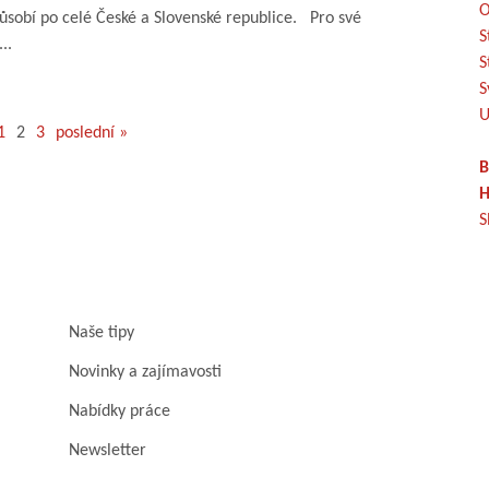
O
ůsobí po celé České a Slovenské republice. Pro své
S
..
S
S
U
1
2
3
poslední »
B
H
S
Naše tipy
Novinky a zajímavosti
Nabídky práce
Newsletter