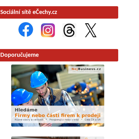
Sociální sítě eČechy.cz
Doporučujeme