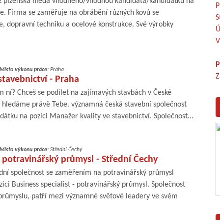
 z plzeňska hledá vhodného/vhodnou kandidáta/kandidátku na
P
je. Firma se zaměřuje na obrábění různých kovů se
S
 dopravní techniku a ocelové konstrukce. Své výrobky
Ú
V
P
Místo výkonu práce:
Praha
Z
stavebnictví - Praha
em ní? Chceš se podílet na zajímavých stavbách v České
ak hledáme právě Tebe. významná česká stavební společnost
tku na pozici Manažer kvality ve stavebnictví. Společnost...
Místo výkonu práce:
Střední Čechy
- potravinářský průmysl - Střední Čechy
ní společnost se zaměřením na potravinářský průmysl
ci Business specialist - potravinářský průmysl. Společnost
průmyslu, patří mezi významné světové leadery ve svém