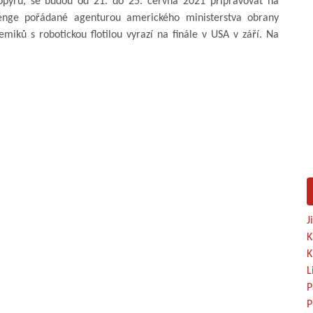
etopýrů, se budou od 21. do 25. června 2021 připravovat na
enge pořádané agenturou amerického ministerstva obrany
iků s robotickou flotilou vyrazí na finále v USA v září. Na
J
K
K
L
P
P