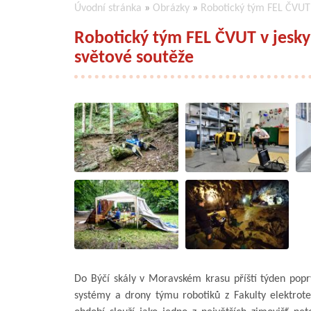
Úvodní stránka
»
Obrázky
»
Robotický tým FEL ČVUT v
Robotický tým FEL ČVUT v jeskyn
světové soutěže
Do Býčí skály v Moravském krasu příští týden popr
systémy a drony týmu robotiků z Fakulty elektrot