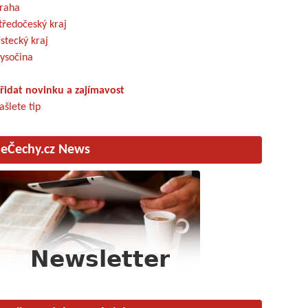
raha
tředočeský kraj
stecký kraj
ysočina
řidat novinku a zajímavost
ašlete tip
eČechy.cz News