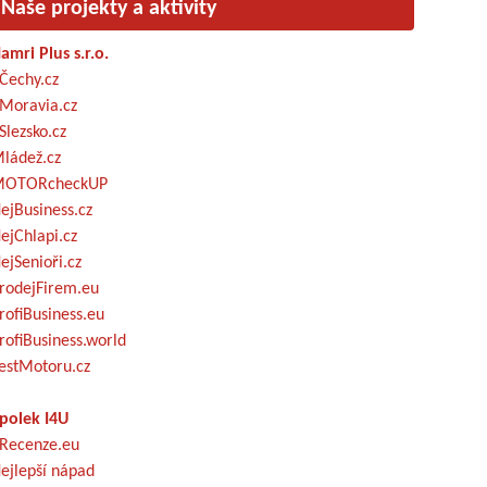
Naše projekty a aktivity
amri Plus s.r.o.
Čechy.cz
Moravia.cz
Slezsko.cz
ládež.cz
OTORcheckUP
ejBusiness.cz
ejChlapi.cz
ejSenioři.cz
rodejFirem.eu
rofiBusiness.eu
rofiBusiness.world
estMotoru.cz
polek I4U
Recenze.eu
ejlepší nápad