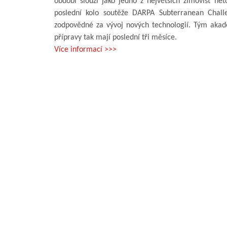
období slouží jako jedno z největších zimovišť n
poslední kolo soutěže DARPA Subterranean Chall
zodpovědné za vývoj nových technologií. Tým akadem
přípravy tak mají poslední tři měsíce.
Více informací >>>