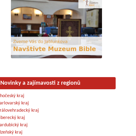
Novinky a zajímavosti z regionů
ihočeský kraj
arlovarský kraj
rálovehradecký kraj
iberecký kraj
ardubický kraj
lzeňský kraj