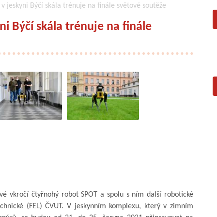
 jeskyni Býčí skála trénuje na finále světové soutěže
i Býčí skála trénuje na finále
vé vkročí čtyřnohý robot SPOT a spolu s ním další robotické
echnické (FEL) ČVUT. V jeskynním komplexu, který v zimním