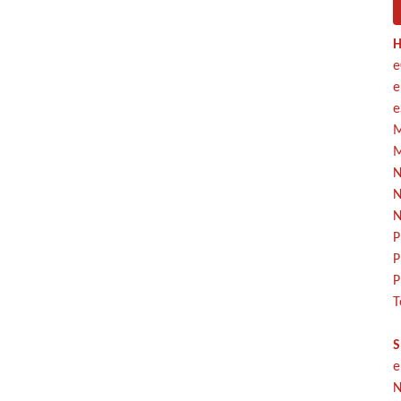
H
e
e
e
M
M
N
N
N
P
P
P
T
S
e
N