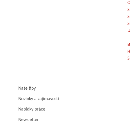
O
S
S
S
U
B
H
S
Naše tipy
Novinky a zajímavosti
Nabídky práce
Newsletter