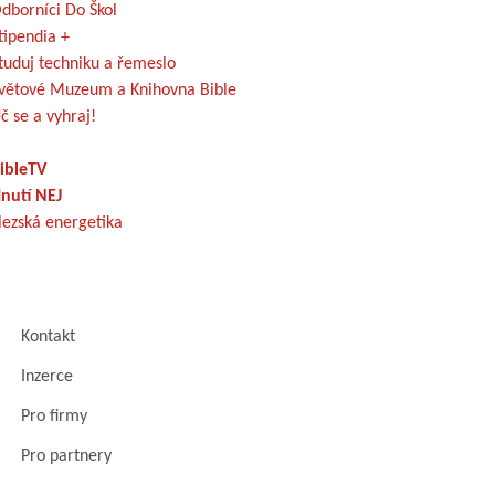
dborníci Do Škol
tipendia +
tuduj techniku a řemeslo
větové Muzeum a Knihovna Bible
č se a vyhraj!
ibleTV
nutí NEJ
lezská energetika
Kontakt
Inzerce
Pro firmy
Pro partnery