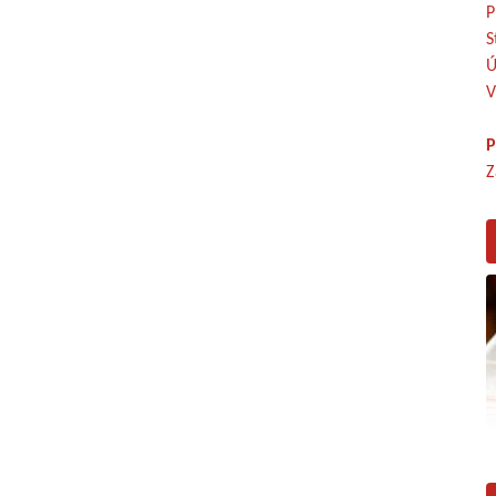
P
S
Ú
V
P
Z