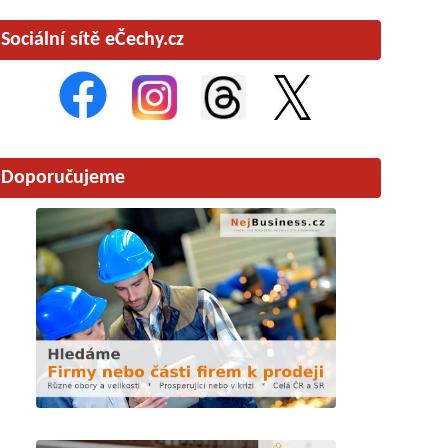
Sociální sítě eČechy.cz
Doporučujeme