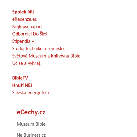
Spolek I4U
eRecenze.eu
Nejlepší nápad
Odborníci Do Škol
Stipendia +
Studuj techniku a řemeslo
Světové Muzeum a Knihovna Bible
Uč se a vyhraj!
BibleTV
Hnutí NEJ
Slezská energetika
eČechy.cz
Muzeum Bible
NejBusiness.cz