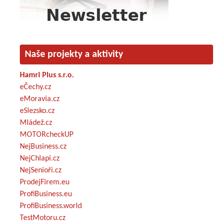
Naše projekty a aktivity
Hamri Plus s.r.o.
eČechy.cz
eMoravia.cz
eSlezsko.cz
Mládež.cz
MOTORcheckUP
NejBusiness.cz
NejChlapi.cz
NejSenioři.cz
ProdejFirem.eu
ProfiBusiness.eu
ProfiBusiness.world
TestMotoru.cz