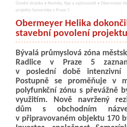
Úvodní stránka
»
Novinky, tipy a zajímavosti
»
Obermeyer Hel
projektu Semerínka v Praze 5
Obermeyer Helika dokonči
stavební povolení projektu
Bývalá průmyslová zóna městské
Radlice v Praze 5 zazna
v poslední době intenzivní 
Postupně se proměňuje v m
polyfunkční zónu s převážně 
využitím. Nově navržený rez
dům s obchodním názve
v připravovaném objektu 170 by