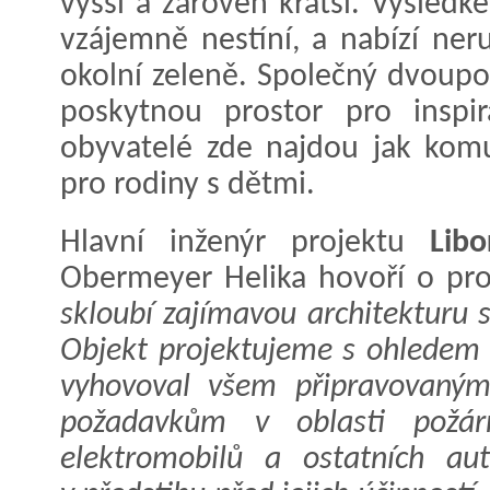
vyšší a zároveň kratší. Výsledk
vzájemně nestíní, a nabízí ne
okolní zeleně. Společný dvoupo
poskytnou prostor pro inspir
obyvatelé zde najdou jak komu
pro rodiny s dětmi.
Hlavní inženýr projektu
Libo
Obermeyer Helika hovoří o pr
skloubí zajímavou architekturu 
Objekt projektujeme s ohledem 
vyhovoval všem připravovaným
požadavkům v oblasti požár
elektromobilů a ostatních au