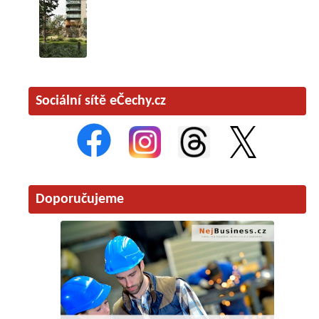
Sociální sítě eČechy.cz
Doporučujeme