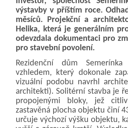
Investor, společnost Semerínk
výstavby v příštím roce. Odha
měsíců. Projekční a architek
Helika, která je generálním pr
odevzdala dokumentaci pro zm
pro stavební povolení.
Rezidenční dům Semerínk
vzhledem, který dokonale zap
vizuální podobu navrhl archit
architekti). Solitérní stavba je
propojenými bloky, jež citli
zastavěná plocha objektu činí 
určuje výchozí výšku objektu, k