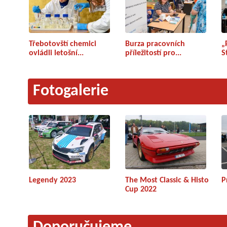
Třebotovští chemici
Burza pracovních
„
ovládli letošní...
příležitostí pro...
S
Fotogalerie
Legendy 2023
The Most Classic & Histo
P
Cup 2022