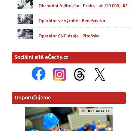
Obchodní ředitel/ka - Praha - až 120 000,- Kč
Operátor ve výrobě - Benešovsko
Operátor CNC stroje - Plzeňsko
Sociální sítě eČechy.cz
Doporučujeme