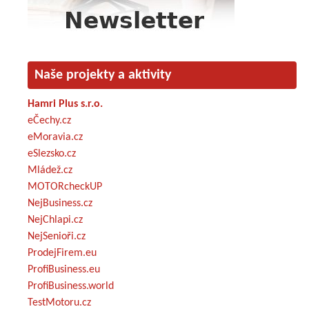
Naše projekty a aktivity
Hamri Plus s.r.o.
eČechy.cz
eMoravia.cz
eSlezsko.cz
Mládež.cz
MOTORcheckUP
NejBusiness.cz
NejChlapi.cz
NejSenioři.cz
ProdejFirem.eu
ProfiBusiness.eu
ProfiBusiness.world
TestMotoru.cz