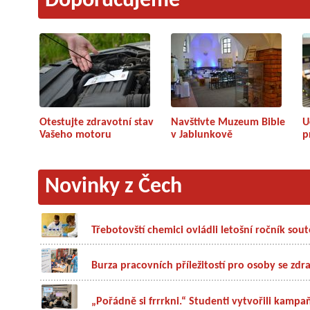
Doporučujeme
Otestujte zdravotní stav
Navštivte Muzeum Bible
U
Vašeho motoru
v Jablunkově
p
Novinky z Čech
Třebotovští chemici ovládli letošní ročník so
Burza pracovních příležitostí pro osoby se zdr
„Pořádně si frrrkni.“ Studenti vytvořili kampa