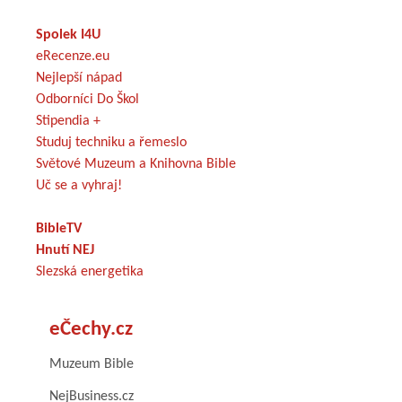
Spolek I4U
eRecenze.eu
Nejlepší nápad
Odborníci Do Škol
Stipendia +
Studuj techniku a řemeslo
Světové Muzeum a Knihovna Bible
Uč se a vyhraj!
BibleTV
Hnutí NEJ
Slezská energetika
eČechy.cz
Muzeum Bible
NejBusiness.cz