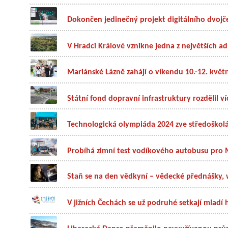
Dokončen jedinečný projekt digitálního dvoj
V Hradci Králové vznikne jedna z největších adm
Mariánské Lázně zahájí o víkendu 10.-12. květn
Státní fond dopravní infrastruktury rozdělil ví
Technologická olympiáda 2024 zve středoškolák
Probíhá zimní test vodíkového autobusu pro
Staň se na den vědkyní – vědecké přednášky, 
V jižních Čechách se už podruhé setkají mladí