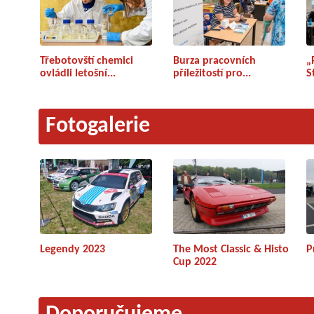
Třebotovští chemici
Burza pracovních
„
ovládli letošní...
příležitostí pro...
S
Fotogalerie
Legendy 2023
The Most Classic & Histo
P
Cup 2022