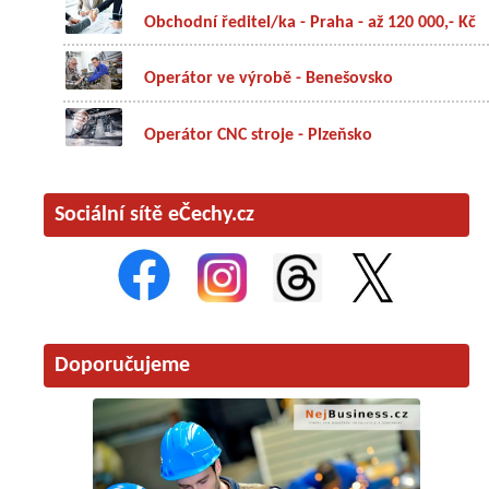
Obchodní ředitel/ka - Praha - až 120 000,- Kč
Operátor ve výrobě - Benešovsko
Operátor CNC stroje - Plzeňsko
Sociální sítě eČechy.cz
Doporučujeme