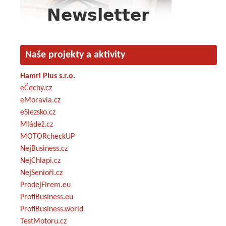
Naše projekty a aktivity
Hamri Plus s.r.o.
eČechy.cz
eMoravia.cz
eSlezsko.cz
Mládež.cz
MOTORcheckUP
NejBusiness.cz
NejChlapi.cz
NejSenioři.cz
ProdejFirem.eu
ProfiBusiness.eu
ProfiBusiness.world
TestMotoru.cz