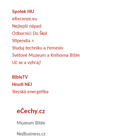
Spolek I4U
eRecenze.eu
Nejlepší nápad
Odborníci Do Škol
Stipendia +
Studuj techniku a řemeslo
Světové Muzeum a Knihovna Bible
Uč se a vyhraj!
BibleTV
Hnutí NEJ
Slezská energetika
eČechy.cz
Muzeum Bible
NejBusiness.cz