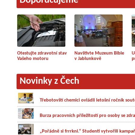
Doporučujeme
Otestujte zdravotní stav
Navštivte Muzeum Bible
U
Vašeho motoru
v Jablunkově
p
Novinky z Čech
Třebotovští chemici ovládli letošní ročník so
Burza pracovních příležitostí pro osoby se zdr
„Pořádně si frrrkni.“ Studenti vytvořili kampa