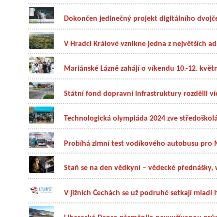
Dokončen jedinečný projekt digitálního dvoj
V Hradci Králové vznikne jedna z největších adm
Mariánské Lázně zahájí o víkendu 10.-12. květn
Státní fond dopravní infrastruktury rozdělil ví
Technologická olympiáda 2024 zve středoškolák
Probíhá zimní test vodíkového autobusu pro
Staň se na den vědkyní – vědecké přednášky, 
V jižních Čechách se už podruhé setkají mladí